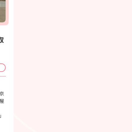
取
京
屋
」