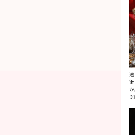
遠
街
か
※