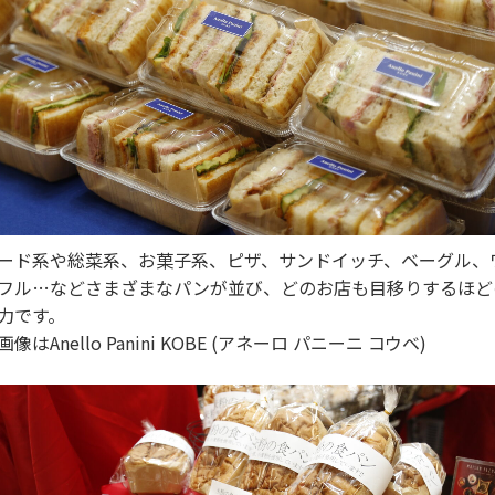
ード系や総菜系、お菓子系、ピザ、サンドイッチ、ベーグル、
フル…などさまざまなパンが並び、どのお店も目移りするほど
力です。
画像はAnello Panini KOBE (アネーロ パニーニ コウベ)