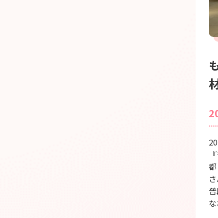
2
2
『
都
さ
普
な