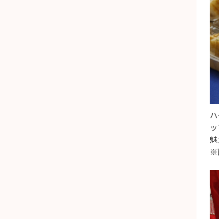
ハ
ッ
魅
※