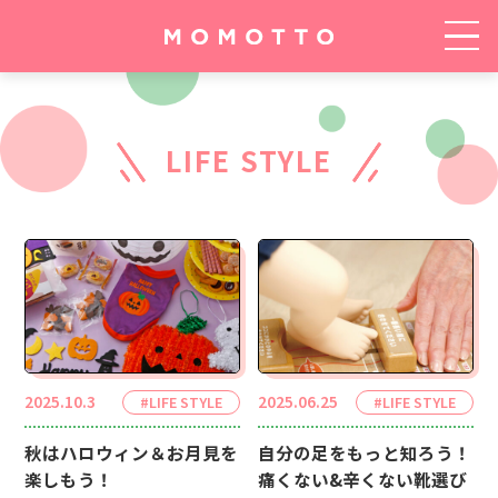
BEAUTY
FOOD
OTHER
LIFE STYLE
2025.10.3
2025.06.25
#LIFE STYLE
#LIFE STYLE
秋はハロウィン＆お月見を
自分の足をもっと知ろう！
楽しもう！
痛くない&辛くない靴選び