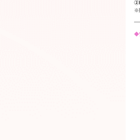
②
※
◆