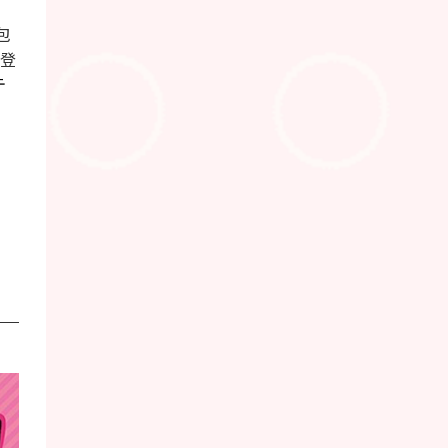
包
で登
テ