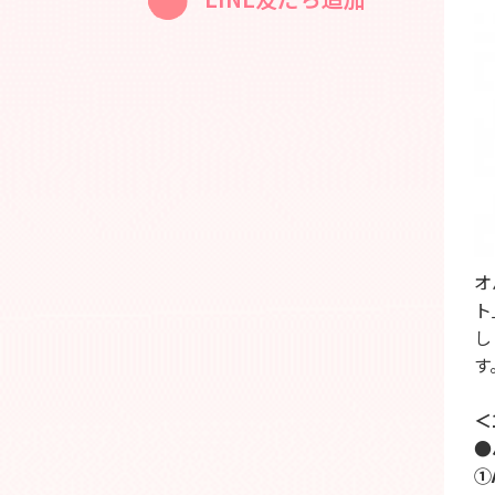
オ
ト
し
す
＜
●
①