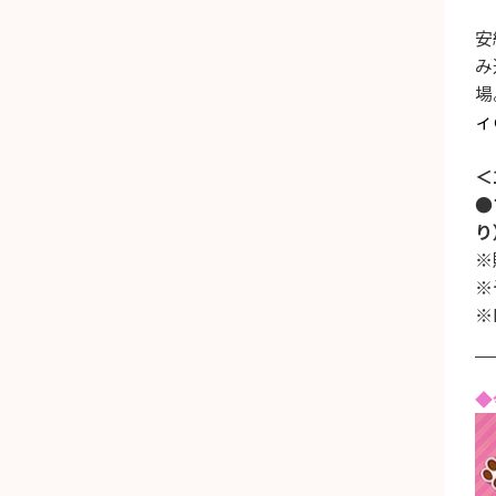
安
み
場
ィ
＜
●
り
※
※
※
◆