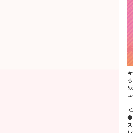
今
る
め
ュ
＜
●
ス
レ