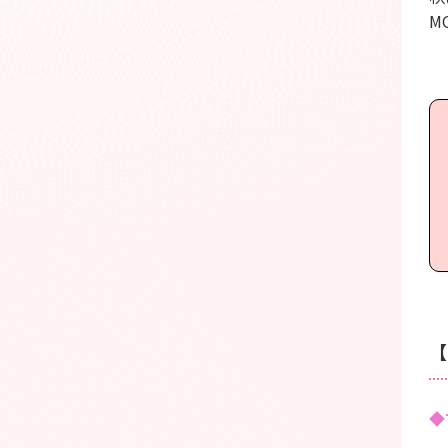
M
【
◆