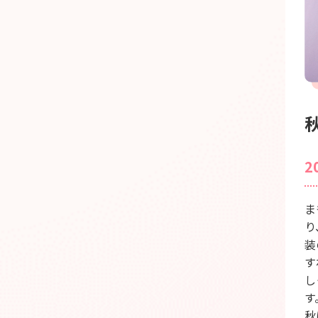
2
ま
り
装
す
し
す
秋