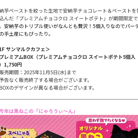
納芋ペーストを絞った生地で安納芋チョコレート＆ペーストを
込んだ「プレミアムチョコクロ スイートポテト」が期間限定
。
安納芋のトリプル使いがなんとも贅沢！5個入りなのでパー
の手土産にもぴったり。
1F サンマルクカフェ＞
プレミアム
BOX
（プレミアムチョコクロ スイートポテト5個入
）1,750円
販売期間：2025年11月5日(水)まで
予告なく販売終了する場合がございます。
BOXのデザインが異なる場合がございます。
今年は黒ねこの「にゃろうぃ～ん」